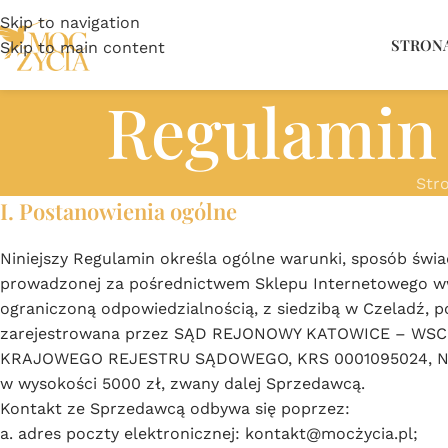
Skip to navigation
STRON
Skip to main content
Regulamin 
Str
I. Postanowienia ogólne
Niniejszy Regulamin określa ogólne warunki, sposób świa
prowadzonej za pośrednictwem Sklepu Internetowego ww
ograniczoną odpowiedzialnością, z siedzibą w Czeladź, 
zarejestrowana przez SĄD REJONOWY KATOWICE – WS
KRAJOWEGO REJESTRU SĄDOWEGO, KRS 0001095024, NIP 
w wysokości 5000 zł, zwany dalej Sprzedawcą.
Kontakt ze Sprzedawcą odbywa się poprzez:
a. adres poczty elektronicznej: kontakt@mocżycia.pl;