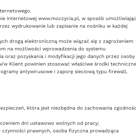
nternetowego.
ynie internetowej www.moczycia.pl, w sposób umożliwiają
oprzez wydrukowanie lub zapisanie na nośniku w każdej
ych drogą elektroniczną może wiązać się z zagrożeniem
ącym na możliwości wprowadzenia do systemu
 oraz pozyskania i modyfikacji jego danych przez osoby
w/w Klient powinien stosować właściwe środki techniczne
rogramy antywirusowe i zaporę sieciową typu firewall.
abezpieczeń, która jest niezbędna do zachowania zgodnośc
łączeniem dni ustawowo wolnych od pracy;
do czynności prawnych, osoba fizyczna prowadząca