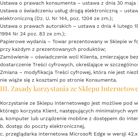
Ustawa o prawach konsumenta –
ustawa z dnia 30 maja 
Ustawa o świadczeniu usług drogą elektroniczną –
ustaw
elektroniczną (Dz. U. Nr 144, poz. 1204 ze zm.)
;
Ustawa o prawach autorskich –
ustawa z dnia 4 lutego 1
1994 Nr 24 poz. 83 ze zm.)
;
Papierowe wydania – Towar prezentowany w Sklepie w for
przy każdym z prezentowanych produktów;
Zamówienie – oświadczenie woli Klienta, zmierzające 
dostarczenie Treści cyfrowych, określające w szczególnośc
Zmiana – modyfikacja Treści cyfrowej, która nie jest ni
nie wiąże się z kosztami po stronie Konsumenta.
III. Zasady korzystania ze Sklepu Internetow
Korzystanie ze Sklepu Internetowego jest możliwe pod w
którego korzysta Klient, następujących minimalnych wy
a. komputer lub urządzenie mobilne z dostępem do Inter
b. dostęp do poczty elektronicznej,
c. przeglądarka internetowa Microsoft Edge w wersji 42.x