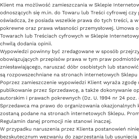
Klient ma możliwość zamieszczania w Sklepie Interneto
odnoszących się m.in. do Towaru lub Treści cyfrowej czy 
oświadcza, że posiada wszelkie prawa do tych treści, a 
pokrewne oraz prawa własności przemysłowej. Umowa o św
Towarach lub Treściach cyfrowych w Sklepie Internetowy
chwilą dodania opinii.
Wypowiedzi powinny być zredagowane w sposób przejrzys
obowiązujących przepisów prawa w tym praw podmiotów 
zniesławiającego, naruszać dóbr osobistych lub stanowi
są rozpowszechniane na stronach internetowych Sklepu
Poprzez zamieszczenie wypowiedzi Klient wyraża zgodę na
publikowanie przez Sprzedawcę, a także dokonywanie o
autorskim i prawach pokrewnych (Dz. U. 1994 nr 24 poz. 
Sprzedawca ma prawo do organizowania okazjonalnych k
zostaną podane na stronach internetowych Sklepu. Promo
Regulamin danej promocji nie stanowi inaczej.
W przypadku naruszenia przez Klienta postanowień nin
bezskutecznym wezwaniu do zaprzestania lub usunięcia