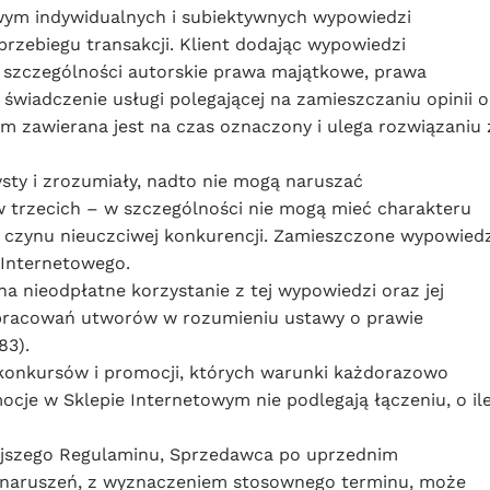
wym indywidualnych i subiektywnych wypowiedzi
przebiegu transakcji. Klient dodając wypowiedzi
w szczególności autorskie prawa majątkowe, prawa
iadczenie usługi polegającej na zamieszczaniu opinii o
m zawierana jest na czas oznaczony i ulega rozwiązaniu 
ty i zrozumiały, nadto nie mogą naruszać
trzecich – w szczególności nie mogą mieć charakteru
ć czynu nieuczciwej konkurencji. Zamieszczone wypowiedz
 Internetowego.
 nieodpłatne korzystanie z tej wypowiedzi oraz jej
pracowań utworów w rozumieniu ustawy o prawie
83).
onkursów i promocji, których warunki każdorazowo
cje w Sklepie Internetowym nie podlegają łączeniu, o il
iejszego Regulaminu, Sprzedawca po uprzednim
 naruszeń, z wyznaczeniem stosownego terminu, może