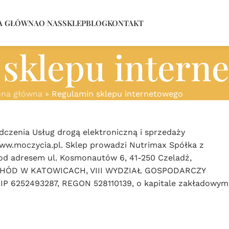
A GŁÓWNA
O NAS
SKLEP
BLOG
KONTAKT
sklepu intern
ona główna
»
Regulamin sklepu internetowego
dczenia Usług drogą elektroniczną i sprzedaży
w.moczycia.pl. Sklep prowadzi Nutrimax Spółka z
pod adresem ul. Kosmonautów 6, 41-250 Czeladź,
CHÓD W KATOWICACH, VIII WYDZIAŁ GOSPODARCZY
6252493287, REGON 528110139, o kapitale zakładowym