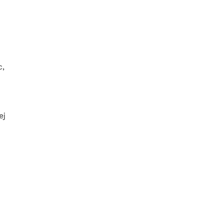
c,
ej