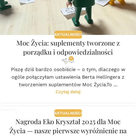
AKTUALNOŚCI
Moc Życia: suplementy tworzone z
porządku i odpowiedzialności
0
Piszę dziś bardzo osobiście – o tym, dlaczego w
ogóle połączyłam ustawienia Berta Hellingera z
tworzeniem suplementów Moc Życia.To ...
Czytaj dalej
AKTUALNOŚCI
08
Nagroda Eko Kryształ 2025 dla Moc
GRU
Życia — nasze pierwsze wyróżnienie na