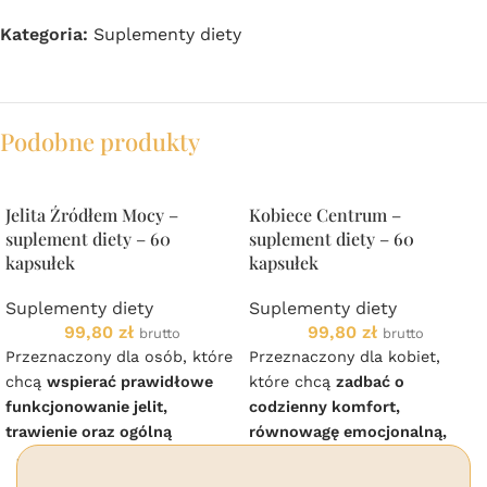
Kategoria:
Suplementy diety
Podobne produkty
Jelita Źródłem Mocy –
Kobiece Centrum –
suplement diety – 60
suplement diety – 60
kapsułek
kapsułek
Suplementy diety
Suplementy diety
99,80
zł
99,80
zł
brutto
brutto
Przeznaczony dla osób, które
Przeznaczony dla kobiet,
chcą
wspierać prawidłowe
które chcą
zadbać o
funkcjonowanie jelit,
codzienny komfort,
trawienie oraz ogólną
równowagę emocjonalną,
kondycję organizmu
.
dobrą kondycję układu
nerwowego i ogólne